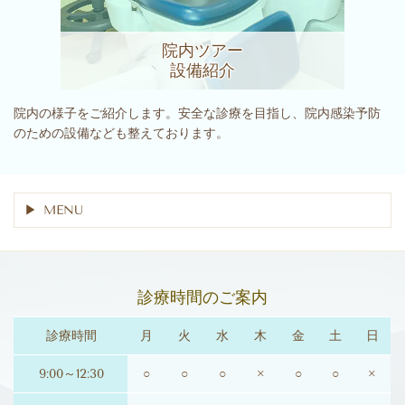
院内ツアー
設備紹介
院内の様子をご紹介します。安全な診療を目指し、院内感染予防
のための設備なども整えております。
MENU
診療時間のご案内
診療時間
月
火
水
木
金
土
日
9:00～12:30
○
○
○
×
○
○
×